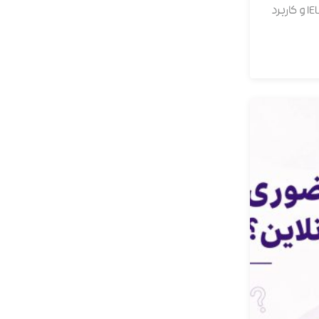
ساختار آزمون OET، مهارت‌ها، نمره‌دهی، تفاوت OET و IELTS و کاربرد