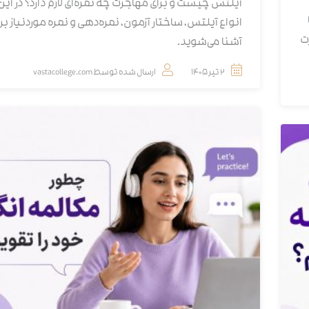
آیلتس چیست و برای مهاجرت چه نمره‌ای لازم دارد؟ در این 
انواع آیلتس، ساختار آزمون، نمره‌دهی و نمره موردنیاز ب
ت
آشنا می‌شوید.
2 تیر 1405
ارسال شده توسط
vastacollege.com