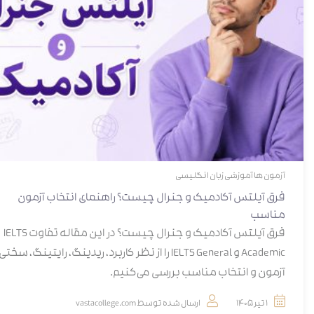
آزمون ها
آموزشی
زبان انگلیسی
فرق آیلتس آکادمیک و جنرال چیست؟ راهنمای انتخاب آزمون
مناسب
فرق آیلتس آکادمیک و جنرال چیست؟ در این مقاله تفاوت IELTS
Academic و IELTS General را از نظر کاربرد، ریدینگ، رایتینگ، سختی
آزمون و انتخاب مناسب بررسی می‌کنیم.
1 تیر 1405
ارسال شده توسط
vastacollege.com