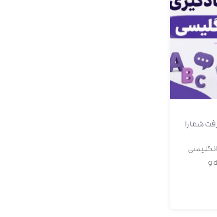
فت شما را
 انگلیسی
 و