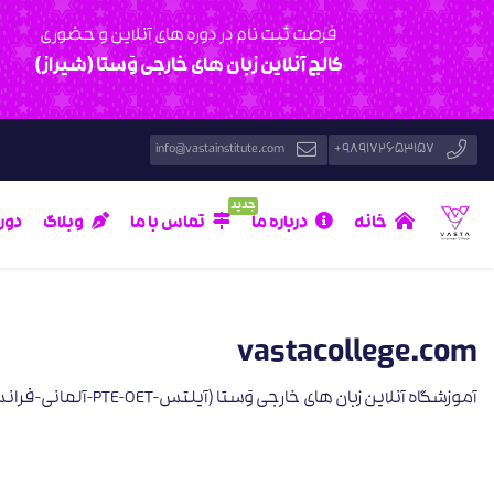
فرصت ثبت نام در دوره های آنلاین و حضوری
کالج آنلاین زبان های خارجی وَستا (شیراز)
info@vastainstitute.com
989172653157+
جدید
خانه
درباره ما
تماس با ما
وبلاگ
دور
vastacollege.com
آموزشگاه آنلاین زبان های خارجی وَستا (آیلتس-PTE-OET-آلمانی-فرانسه-ترکی) شیراز-ایران