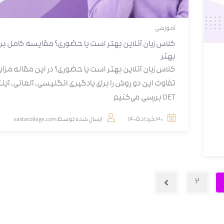
آموزشی
کلاس زبان آنلاین بهتر است یا حضوری؟ مقایسه کامل برا
بهتر
کلاس زبان آنلاین بهتر است یا حضوری؟ در این مقاله مزایا
OET بررسی می‌کنیم
30 خرداد 1405
ارسال شده توسط
vastacollege.com
2