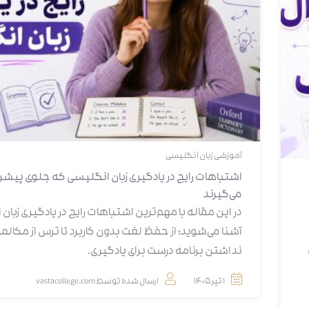
آموزشی
زبان انگلیسی
اشتباهات رایج در یادگیری زبان انگلیسی که جلوی پیشر
می‌گیرند
در این مقاله با مهم‌ترین اشتباهات رایج در یادگیری زبان
آشنا می‌شوید؛ از حفظ لغت بدون کاربرد تا ترس از مکالمه
نداشتن برنامه درست برای یادگیری.
1 تیر 1405
ارسال شده توسط
vastacollege.com